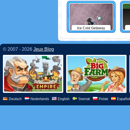
Ice Cold Getaway
© 2007 - 2026
Jeux Blog
Deutsch
Nederlands
English
Svensk
Polski
Español