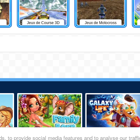
Jeux de Course 3D
Jeux de Motocross
s, to provide social media features and to analyse our traff