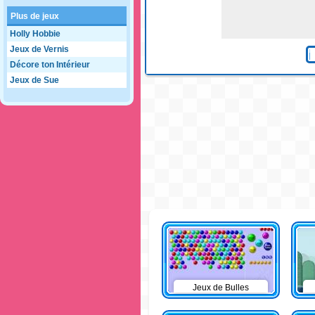
Plus de jeux
Holly Hobbie
Jeux de Vernis
Décore ton Intérieur
Jeux de Sue
Jeux de Bulles