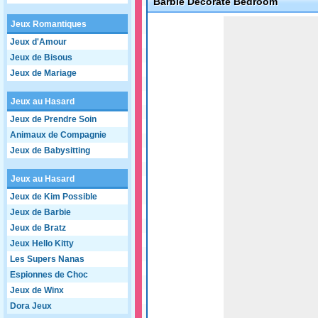
Barbie Decorate Bedroom
Game not loaded yet.
Jeux Romantiques
Jeux d'Amour
Jeux de Bisous
Jeux de Mariage
Jeux au Hasard
Jeux de Prendre Soin
Animaux de Compagnie
Jeux de Babysitting
Jeux au Hasard
Jeux de Kim Possible
Jeux de Barbie
Jeux de Bratz
Jeux Hello Kitty
Les Supers Nanas
Espionnes de Choc
Jeux de Winx
Dora Jeux