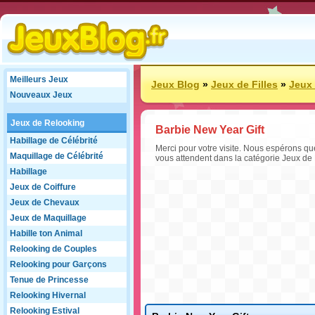
Meilleurs Jeux
Jeux Blog
»
Jeux de Filles
»
Jeux 
Nouveaux Jeux
Jeux de Relooking
Barbie New Year Gift
Habillage de Célébrité
Merci pour votre visite. Nous espérons que
Maquillage de Célébrité
vous attendent dans la catégorie Jeux de F
Habillage
Jeux de Coiffure
Jeux de Chevaux
Jeux de Maquillage
Habille ton Animal
Relooking de Couples
Relooking pour Garçons
Tenue de Princesse
Relooking Hivernal
Relooking Estival