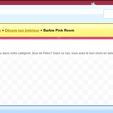
s
»
Décore ton Intérieur
»
Barbie Pink Room
jeu dans notre catégorie Jeux de Filles? Dans ce cas, vous avez le bon choix en sé