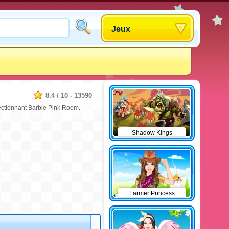
Jeux
8.4
/
10
-
13590
lectionnant Barbie Pink Room.
Shadow Kings
Farmer Princess