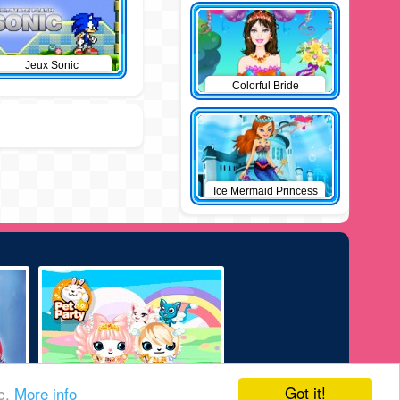
Jeux Sonic
Colorful Bride
Ice Mermaid Princess
Got it!
ic.
More info