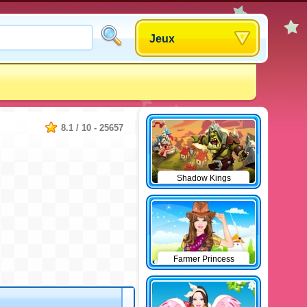
Jeux
8.1
/
10
-
25657
Shadow Kings
Farmer Princess