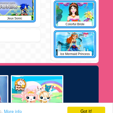
Jeux Sonic
Colorful Bride
Ice Mermaid Princess
Got it!
ic.
More info