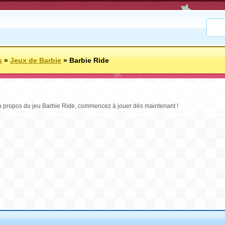
s
»
Jeux de Barbie
»
Barbie Ride
à propos du jeu Barbie Ride, commencez à jouer dès maintenant !