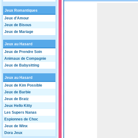
Game not loaded yet.
Jeux Romantiques
Jeux d'Amour
Jeux de Bisous
Jeux de Mariage
Jeux au Hasard
Jeux de Prendre Soin
Animaux de Compagnie
Jeux de Babysitting
Jeux au Hasard
Jeux de Kim Possible
Jeux de Barbie
Jeux de Bratz
Jeux Hello Kitty
Les Supers Nanas
Espionnes de Choc
Jeux de Winx
Dora Jeux