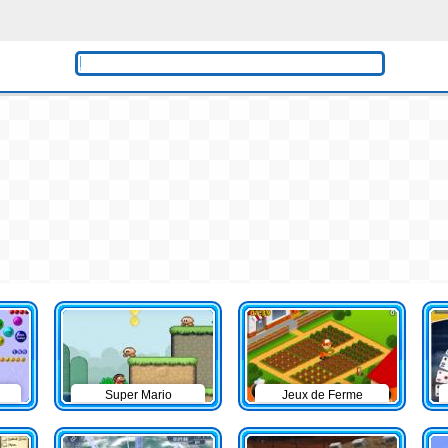
Super Mario
Jeux de Ferme