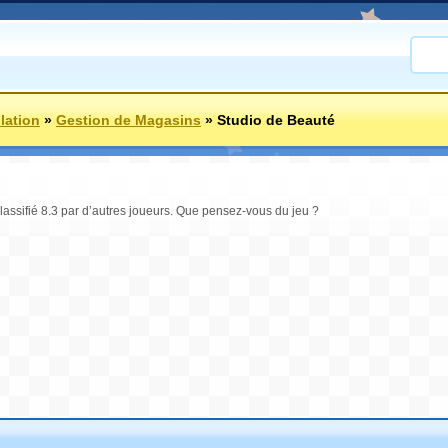
lation
»
Gestion de Magasins
»
Studio de Beauté
lassifié 8.3 par d’autres joueurs. Que pensez-vous du jeu ?