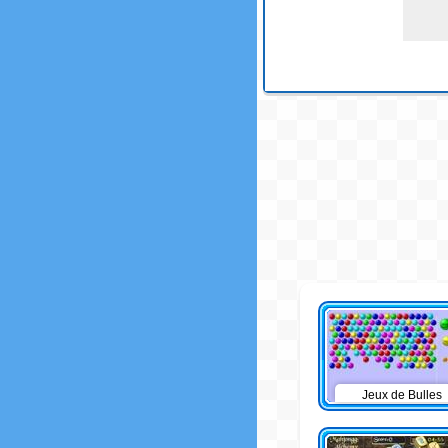
Jeux de Bulles