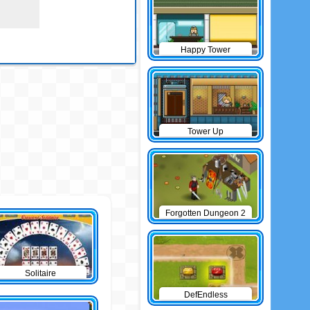
Happy Tower
Tower Up
Forgotten Dungeon 2
Solitaire
DefEndless