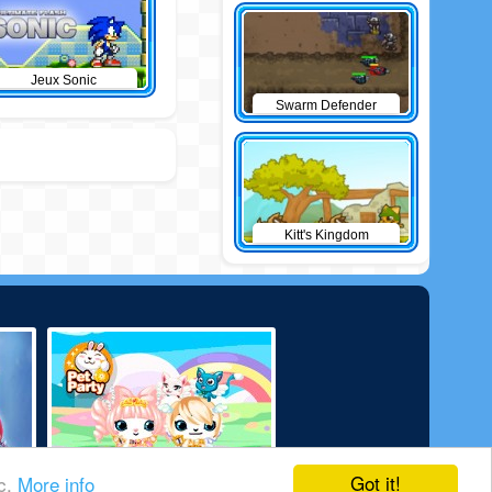
Jeux Sonic
Swarm Defender
Kitt's Kingdom
Got it!
ic.
More info