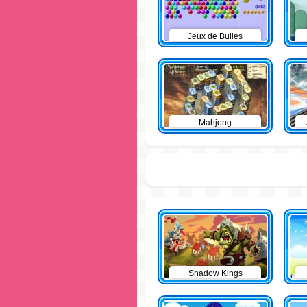
Jeux de Bulles
Mahjong
Shadow Kings