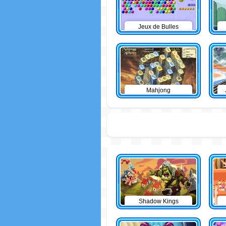
Jeux de Bulles
Mahjong
Shadow Kings