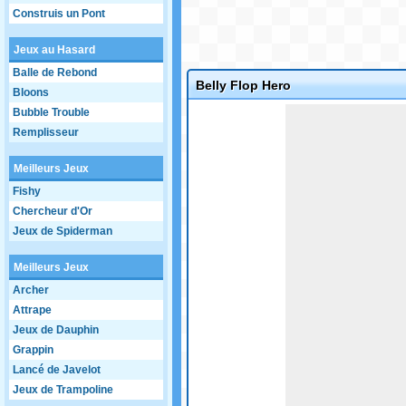
Construis un Pont
Jeux au Hasard
Balle de Rebond
Belly Flop Hero
Bloons
Game not loaded yet.
Bubble Trouble
Remplisseur
Meilleurs Jeux
Fishy
Chercheur d'Or
Jeux de Spiderman
Meilleurs Jeux
Archer
Attrape
Jeux de Dauphin
Grappin
Lancé de Javelot
Jeux de Trampoline