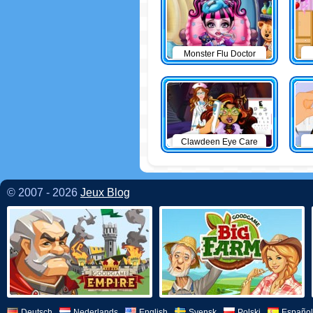
Monster Flu Doctor
Clawdeen Eye Care
© 2007 - 2026
Jeux Blog
Deutsch
Nederlands
English
Svensk
Polski
Español