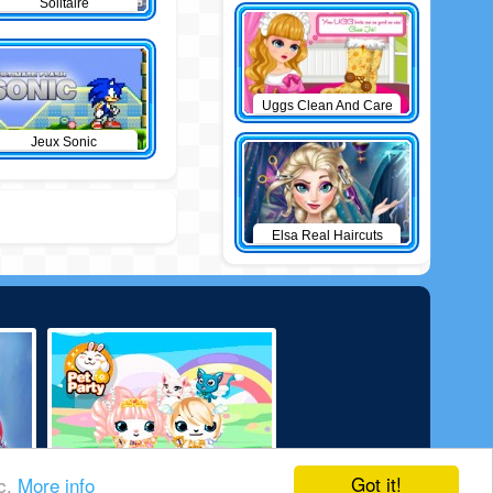
Solitaire
Uggs Clean And Care
Jeux Sonic
Elsa Real Haircuts
Got it!
ic.
More info