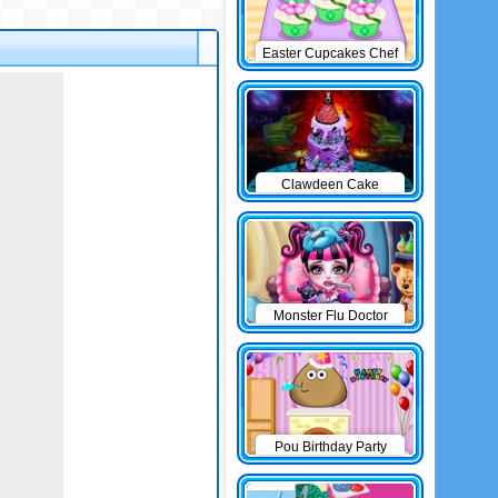
Easter Cupcakes Chef
Clawdeen Cake
Monster Flu Doctor
Pou Birthday Party