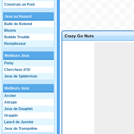
Construis un Pont
Jeux au Hasard
Balle de Rebond
Bloons
Crazy Go Nuts
Bubble Trouble
Remplisseur
Game not loaded yet.
Meilleurs Jeux
Fishy
Chercheur d'Or
Jeux de Spiderman
Meilleurs Jeux
Archer
Attrape
Jeux de Dauphin
Grappin
Lancé de Javelot
Jeux de Trampoline