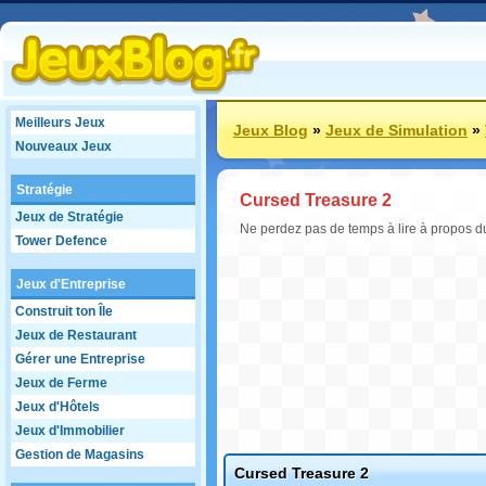
Meilleurs Jeux
Jeux Blog
»
Jeux de Simulation
»
Nouveaux Jeux
Stratégie
Cursed Treasure 2
Jeux de Stratégie
Ne perdez pas de temps à lire à propos 
Tower Defence
Jeux d'Entreprise
Construit ton Île
Jeux de Restaurant
Gérer une Entreprise
Jeux de Ferme
Jeux d'Hôtels
Jeux d'Immobilier
Gestion de Magasins
Cursed Treasure 2