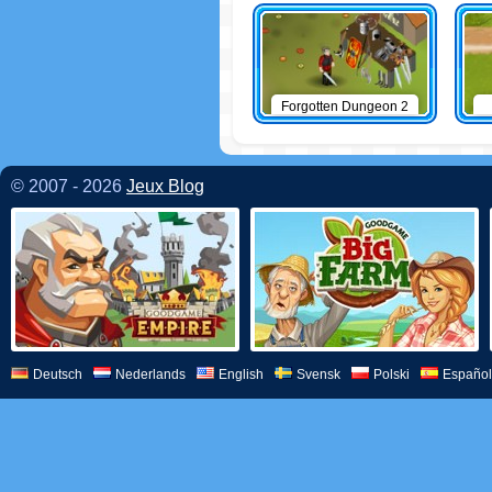
Forgotten Dungeon 2
© 2007 - 2026
Jeux Blog
Deutsch
Nederlands
English
Svensk
Polski
Español