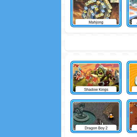
Mahjong
Shadow Kings
Dragon Boy 2