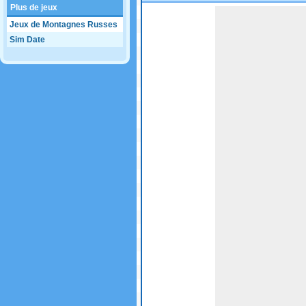
Plus de jeux
Game not loaded yet.
Jeux de Montagnes Russes
Sim Date