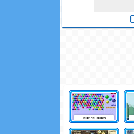
Jeux de Bulles