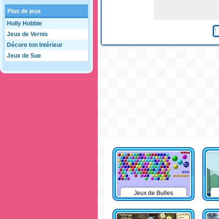
Plus de jeux
Holly Hobbie
Jeux de Vernis
Décore ton Intérieur
Jeux de Sue
Jeux de Bulles