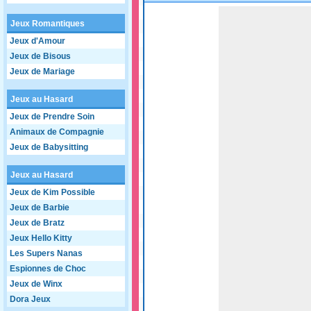
Game not loaded yet.
Jeux Romantiques
Jeux d'Amour
Jeux de Bisous
Jeux de Mariage
Jeux au Hasard
Jeux de Prendre Soin
Animaux de Compagnie
Jeux de Babysitting
Jeux au Hasard
Jeux de Kim Possible
Jeux de Barbie
Jeux de Bratz
Jeux Hello Kitty
Les Supers Nanas
Espionnes de Choc
Jeux de Winx
Dora Jeux