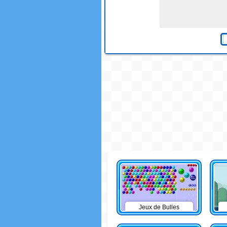
Jeux de Bulles