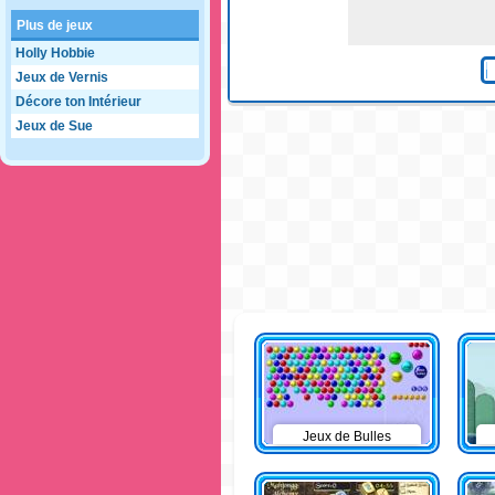
Plus de jeux
Holly Hobbie
Jeux de Vernis
Décore ton Intérieur
Jeux de Sue
Jeux de Bulles