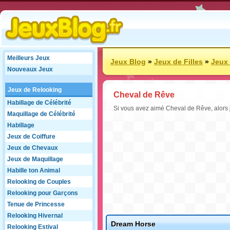
Meilleurs Jeux
Jeux Blog
»
Jeux de Filles
»
Jeux
Nouveaux Jeux
Jeux de Relooking
Cheval de Rêve
Habillage de Célébrité
Si vous avez aimé Cheval de Rêve, alors j
Maquillage de Célébrité
Habillage
Jeux de Coiffure
Jeux de Chevaux
Jeux de Maquillage
Habille ton Animal
Relooking de Couples
Relooking pour Garçons
Tenue de Princesse
Relooking Hivernal
Dream Horse
Relooking Estival