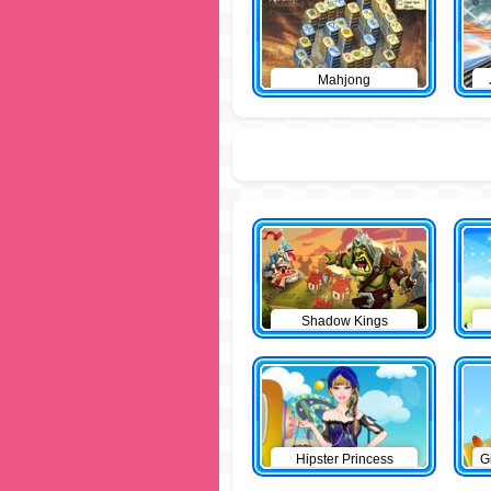
Mahjong
Shadow Kings
Hipster Princess
G