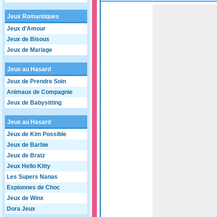
Game not loaded yet.
Jeux Romantiques
Jeux d'Amour
Jeux de Bisous
Jeux de Mariage
Jeux au Hasard
Jeux de Prendre Soin
Animaux de Compagnie
Jeux de Babysitting
Jeux au Hasard
Jeux de Kim Possible
Jeux de Barbie
Jeux de Bratz
Jeux Hello Kitty
Les Supers Nanas
Espionnes de Choc
Jeux de Winx
Dora Jeux