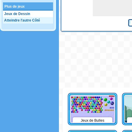
Plus de jeux
Jeux de Dessin
Atteindre l'autre Côté
Jeux de Bulles