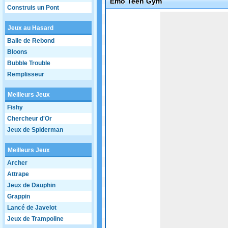
Emo Teen Gym
Construis un Pont
Game not loaded yet.
Jeux au Hasard
Balle de Rebond
Bloons
Bubble Trouble
Remplisseur
Meilleurs Jeux
Fishy
Chercheur d'Or
Jeux de Spiderman
Meilleurs Jeux
Archer
Attrape
Jeux de Dauphin
Grappin
Lancé de Javelot
Jeux de Trampoline