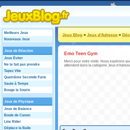
Meilleurs Jeux
Jeux Blog
»
Jeux d'Adresse
»
Déc
Nouveaux Jeux
Jeux de Réaction
Emo Teen Gym
Jeux Éviter
Merci pour votre visite. Nous espérons qu
Ne te fait pas prendre
attendent dans la catégorie Jeux d'Adress
Tapez Vite
Quatrième Seconde Furie
Saute à Temps
Bouge la Souris
Jeux de Physique
Jeux de Balance
Boule de Canon
Line Rider
Déplace la Balle