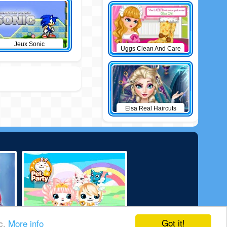
Jeux Sonic
Uggs Clean And Care
Elsa Real Haircuts
Got it!
ic.
More info