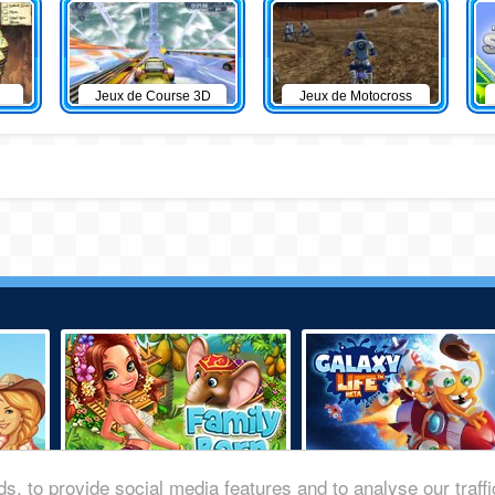
Jeux de Course 3D
Jeux de Motocross
s, to provide social media features and to analyse our traff