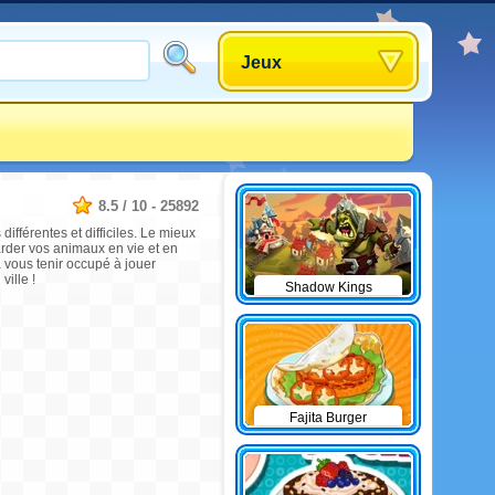
Jeux
8.5
/
10
-
25892
ifférentes et difficiles. Le mieux
arder vos animaux en vie et en
a vous tenir occupé à jouer
ille !
Shadow Kings
Fajita Burger