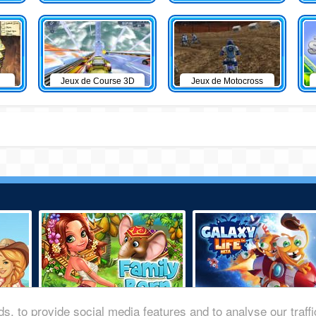
Jeux de Course 3D
Jeux de Motocross
s, to provide social media features and to analyse our traff