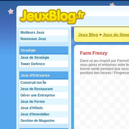
Meilleurs Jeux
Jeux Blog
»
Jeux de Simu
Nouveaux Jeux
Stratégie
Farm Frenzy
Jeux de Stratégie
Dans ce jeu inspiré par Farmvill
Tower Defence
vous gérez et entrainez votre f
bonne santé pendant que vous pr
pendant des heures ! Progressez
Jeux d'Entreprise
Construit ton Île
Jeux de Restaurant
Gérer une Entreprise
Jeux de Ferme
Jeux d'Hôtels
Jeux d'Immobilier
Gestion de Magasins