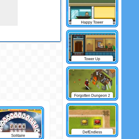
Happy Tower
Tower Up
Forgotten Dungeon 2
DefEndless
Solitaire