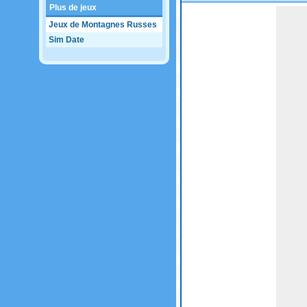
Plus de jeux
Game not loaded yet.
Jeux de Montagnes Russes
Sim Date