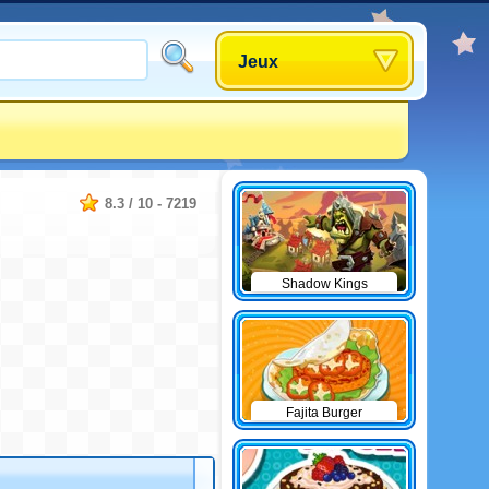
Jeux
8.3
/
10
-
7219
Shadow Kings
Fajita Burger