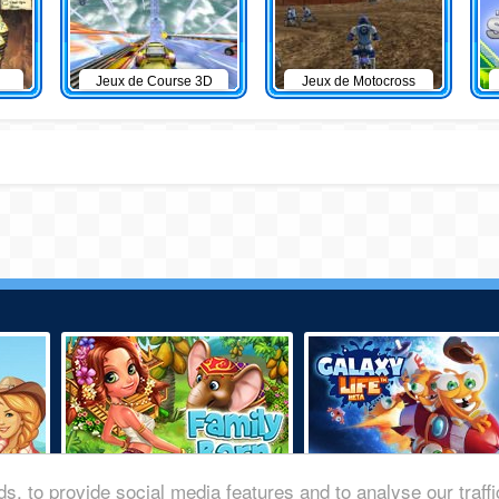
Jeux de Course 3D
Jeux de Motocross
s, to provide social media features and to analyse our traff