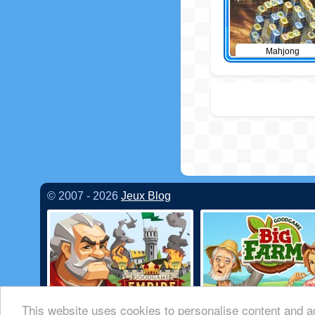
Mahjong
© 2007 - 2026
Jeux Blog
This website uses cookies to personalise content and ad