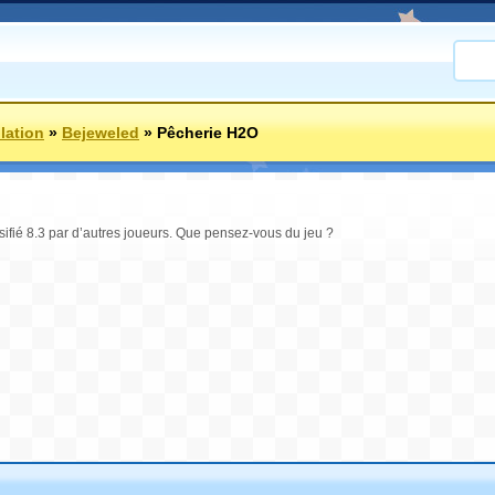
lation
»
Bejeweled
»
Pêcherie H2O
sifié 8.3 par d’autres joueurs. Que pensez-vous du jeu ?