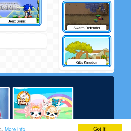
Jeux Sonic
Swarm Defender
Kitt's Kingdom
Got it!
ic.
More info