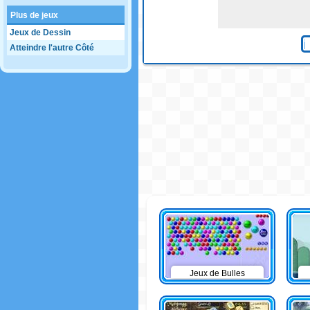
Plus de jeux
Jeux de Dessin
Atteindre l'autre Côté
Jeux de Bulles