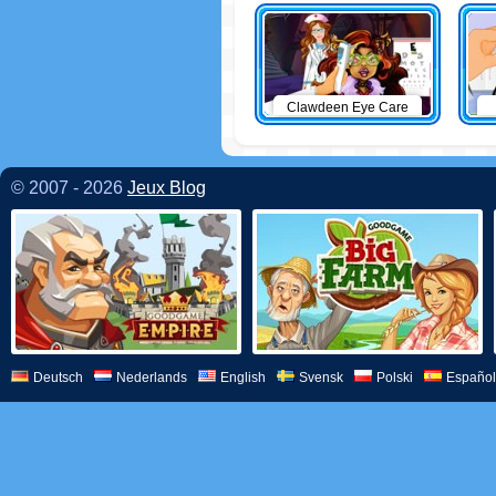
Clawdeen Eye Care
© 2007 - 2026
Jeux Blog
Deutsch
Nederlands
English
Svensk
Polski
Español