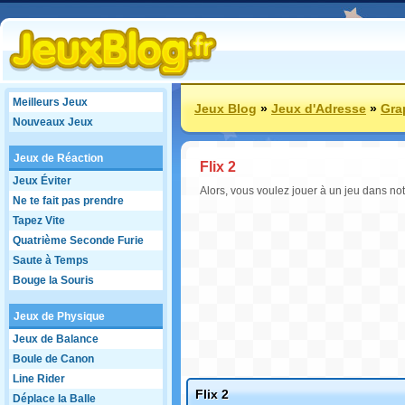
Meilleurs Jeux
Jeux Blog
»
Jeux d'Adresse
»
Gra
Nouveaux Jeux
Jeux de Réaction
Flix 2
Jeux Éviter
Alors, vous voulez jouer à un jeu dans no
Ne te fait pas prendre
Tapez Vite
Quatrième Seconde Furie
Saute à Temps
Bouge la Souris
Jeux de Physique
Jeux de Balance
Boule de Canon
Line Rider
Flix 2
Déplace la Balle