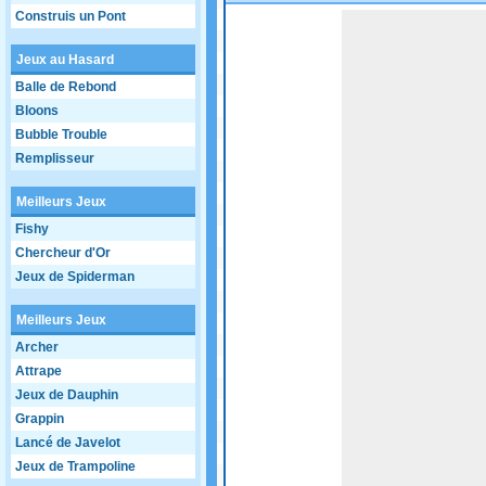
Construis un Pont
Game not loaded yet.
Jeux au Hasard
Balle de Rebond
Bloons
Bubble Trouble
Remplisseur
Meilleurs Jeux
Fishy
Chercheur d'Or
Jeux de Spiderman
Meilleurs Jeux
Archer
Attrape
Jeux de Dauphin
Grappin
Lancé de Javelot
Jeux de Trampoline