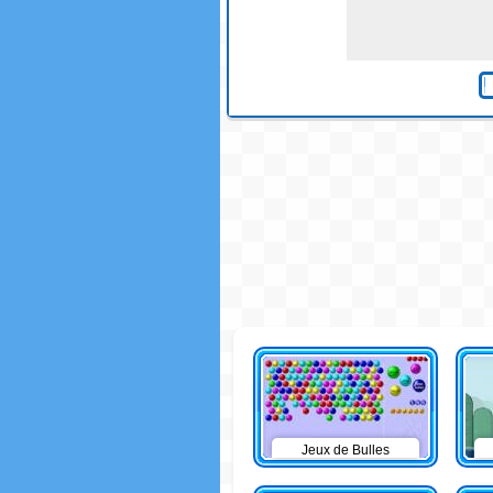
Jeux de Bulles