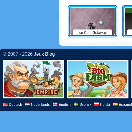
Ice Cold Getaway
© 2007 - 2026
Jeux Blog
Deutsch
Nederlands
English
Svensk
Polski
Español