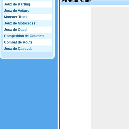
Formula Racer
Jeux de Karting
Game not loaded yet.
Jeux de Voiture
Monster Truck
Jeux de Motocross
Jeux de Quad
Competition de Courses
Combat de Route
Jeux de Cascade