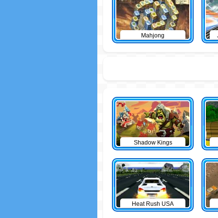
Mahjong
Shadow Kings
Heat Rush USA