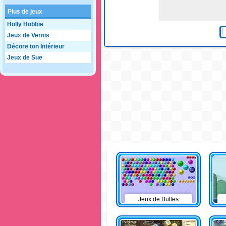
Plus de jeux
Holly Hobbie
Jeux de Vernis
Décore ton Intérieur
Jeux de Sue
Jeux de Bulles