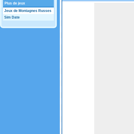
Plus de jeux
Game not loaded yet.
Jeux de Montagnes Russes
Sim Date