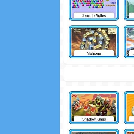
Jeux de Bulles
Mahjong
Shadow Kings