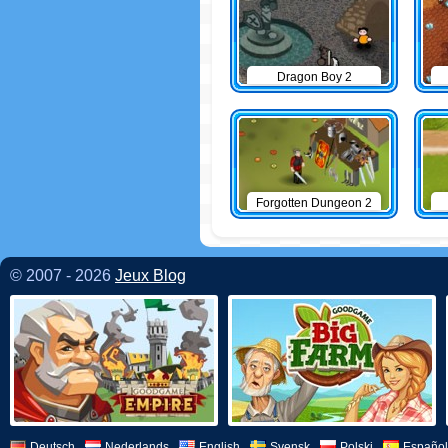
Dragon Boy 2
Forgotten Dungeon 2
© 2007 - 2026
Jeux Blog
Deutsch
Nederlands
English
Svensk
Polski
Español