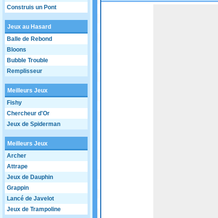
Construis un Pont
Game not loaded yet.
Jeux au Hasard
Balle de Rebond
Bloons
Bubble Trouble
Remplisseur
Meilleurs Jeux
Fishy
Chercheur d'Or
Jeux de Spiderman
Meilleurs Jeux
Archer
Attrape
Jeux de Dauphin
Grappin
Lancé de Javelot
Jeux de Trampoline