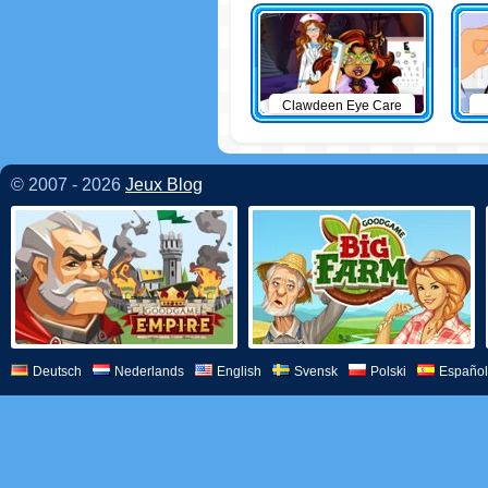
Clawdeen Eye Care
© 2007 - 2026
Jeux Blog
Deutsch
Nederlands
English
Svensk
Polski
Español