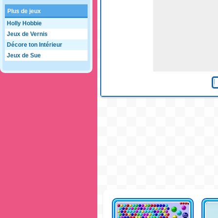
Plus de jeux
Holly Hobbie
Jeux de Vernis
Décore ton Intérieur
Jeux de Sue