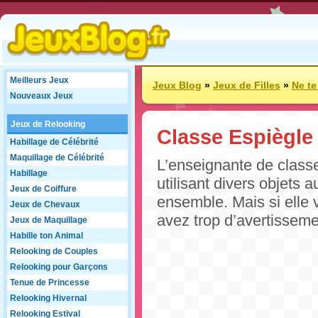
Meilleurs Jeux
Jeux Blog
»
Jeux de Filles
»
Ne te
Nouveaux Jeux
Jeux de Relooking
Classe Espiègle
Habillage de Célébrité
Maquillage de Célébrité
L’enseignante de class
Habillage
utilisant divers objets 
Jeux de Coiffure
ensemble. Mais si elle 
Jeux de Chevaux
avez trop d’avertissemen
Jeux de Maquillage
Habille ton Animal
Relooking de Couples
Relooking pour Garçons
Tenue de Princesse
Relooking Hivernal
Relooking Estival