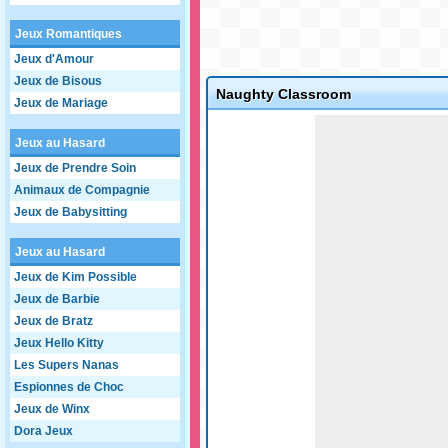
Jeux Romantiques
Jeux d'Amour
Jeux de Bisous
Naughty Classroom
Jeux de Mariage
Game not loaded yet.
Jeux au Hasard
Jeux de Prendre Soin
Animaux de Compagnie
Jeux de Babysitting
Jeux au Hasard
Jeux de Kim Possible
Jeux de Barbie
Jeux de Bratz
Jeux Hello Kitty
Les Supers Nanas
Espionnes de Choc
Jeux de Winx
Dora Jeux