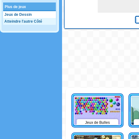
Plus de jeux
Jeux de Dessin
Atteindre l'autre Côté
Jeux de Bulles