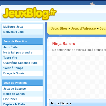
Meilleurs Jeux
Jeux Blog
»
Jeux d'Adresse
»
Jeu
Nouveaux Jeux
Jeux de Réaction
Ninja Ballers
Jeux Éviter
Ne perdez pas de temps à lire à propos d
Ne te fait pas prendre
Tapez Vite
Quatrième Seconde Furie
Saute à Temps
Bouge la Souris
Jeux de Physique
Jeux de Balance
Boule de Canon
Line Rider
Ninja Ballers
Déplace la Balle