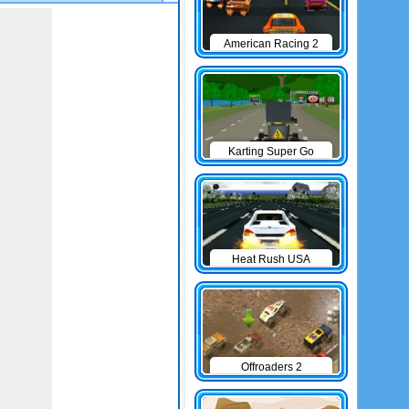
American Racing 2
Karting Super Go
Heat Rush USA
Offroaders 2