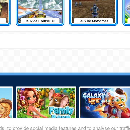
Jeux de Course 3D
Jeux de Motocross
s, to provide social media features and to analyse our traff