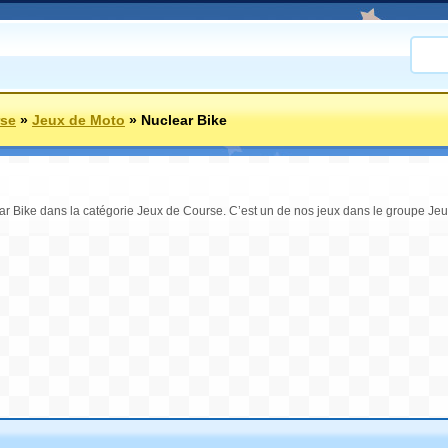
rse
»
Jeux de Moto
»
Nuclear Bike
r Bike dans la catégorie Jeux de Course. C’est un de nos jeux dans le groupe Jeu