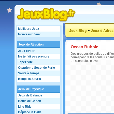
Meilleurs Jeux
Jeux Blog
»
Jeux d'Adres
Nouveaux Jeux
Jeux de Réaction
Ocean Bubble
Jeux Éviter
Des groupes de bulles de différ
Ne te fait pas prendre
correspondre les couleurs dans 
un score plus élevé.
Tapez Vite
Quatrième Seconde Furie
Saute à Temps
Bouge la Souris
Jeux de Physique
Jeux de Balance
Boule de Canon
Line Rider
Déplace la Balle