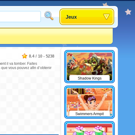
Jeux
8.4
/
10
-
5238
nt il va tomber. Faites
s que vous pouvez afin d’obtenir
Shadow Kings
Swimmers Armpit