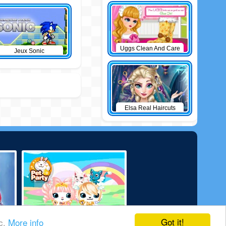
Uggs Clean And Care
Jeux Sonic
Elsa Real Haircuts
Got it!
ic.
More info