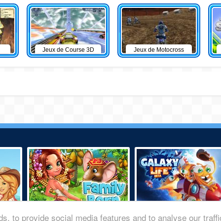
Jeux de Course 3D
Jeux de Motocross
s, to provide social media features and to analyse our traff