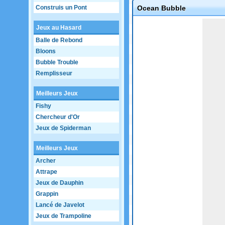
Construis un Pont
Ocean Bubble
Game not loaded yet.
Jeux au Hasard
Balle de Rebond
Bloons
Bubble Trouble
Remplisseur
Meilleurs Jeux
Fishy
Chercheur d'Or
Jeux de Spiderman
Meilleurs Jeux
Archer
Attrape
Jeux de Dauphin
Grappin
Lancé de Javelot
Jeux de Trampoline