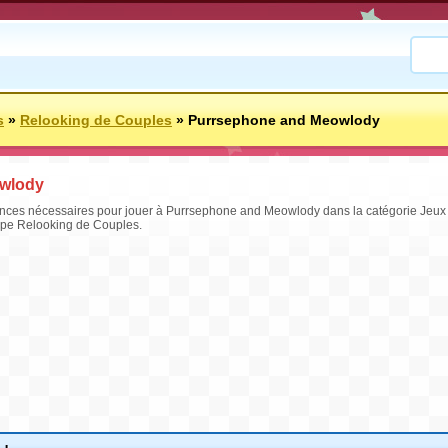
s
»
Relooking de Couples
»
Purrsephone and Meowlody
wlody
nces nécessaires pour jouer à Purrsephone and Meowlody dans la catégorie Jeux d
oupe Relooking de Couples.