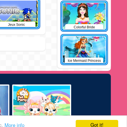
Jeux Sonic
Colorful Bride
Ice Mermaid Princess
Got it!
ic.
More info