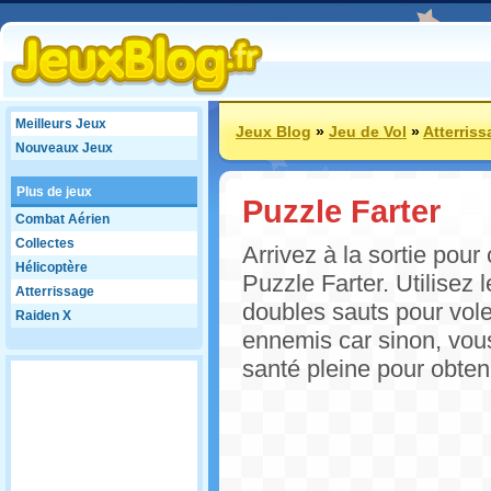
Meilleurs Jeux
Jeux Blog
»
Jeu de Vol
»
Atterris
Nouveaux Jeux
Plus de jeux
Puzzle Farter
Combat Aérien
Collectes
Arrivez à la sortie pou
Hélicoptère
Puzzle Farter. Utilisez
Atterrissage
doubles sauts pour vol
Raiden X
ennemis car sinon, vou
santé pleine pour obteni