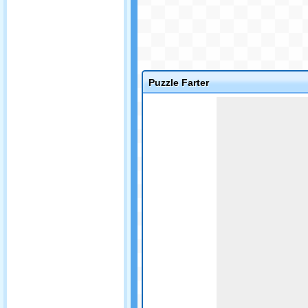
Puzzle Farter
Game not loaded yet.