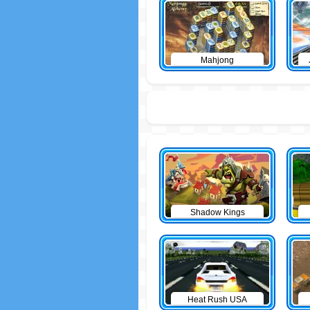
Mahjong
Shadow Kings
Heat Rush USA