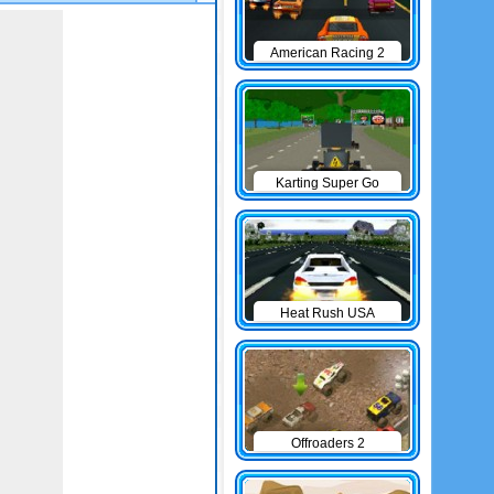
American Racing 2
Karting Super Go
Heat Rush USA
Offroaders 2