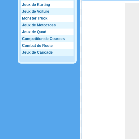
Jeux de Karting
Game not loaded yet.
Jeux de Voiture
Monster Truck
Jeux de Motocross
Jeux de Quad
Competition de Courses
Combat de Route
Jeux de Cascade