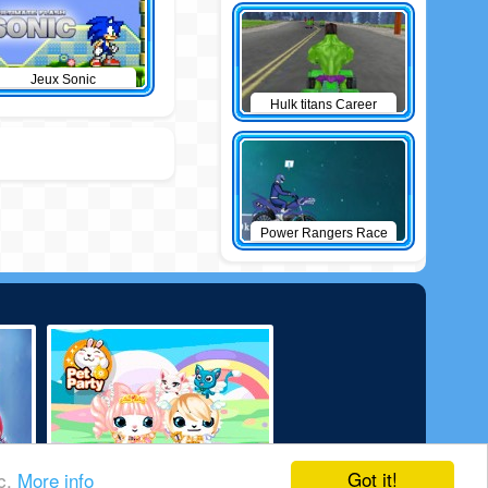
Jeux Sonic
Hulk titans Career
Power Rangers Race
Got it!
ic.
More info