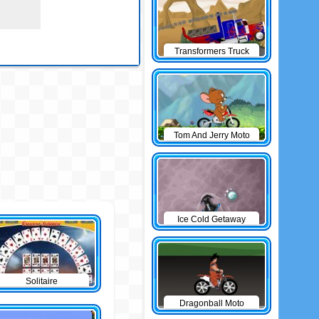
Transformers Truck
Tom And Jerry Moto
Ice Cold Getaway
Solitaire
Dragonball Moto
Game