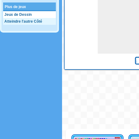
Plus de jeux
Jeux de Dessin
Atteindre l'autre Côté