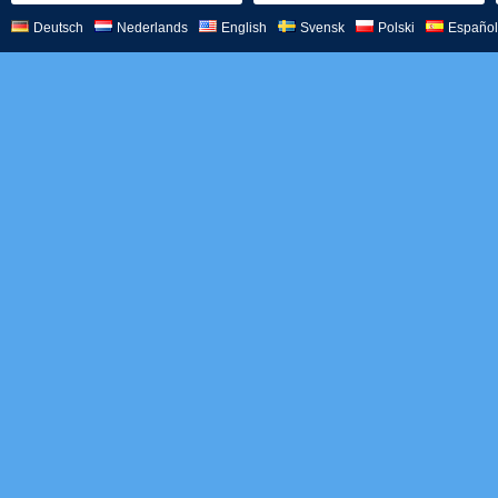
Deutsch
Nederlands
English
Svensk
Polski
Español