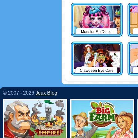
Monster Flu Doctor
Clawdeen Eye Care
© 2007 - 2026
Jeux Blog