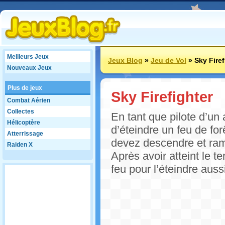
Meilleurs Jeux
Jeux Blog
»
Jeu de Vol
»
Sky Firef
Nouveaux Jeux
Plus de jeux
Sky Firefighter
Combat Aérien
Collectes
En tant que pilote d’un 
Hélicoptère
d’éteindre un feu de fo
Atterrissage
devez descendre et rama
Raiden X
Après avoir atteint le te
feu pour l’éteindre auss