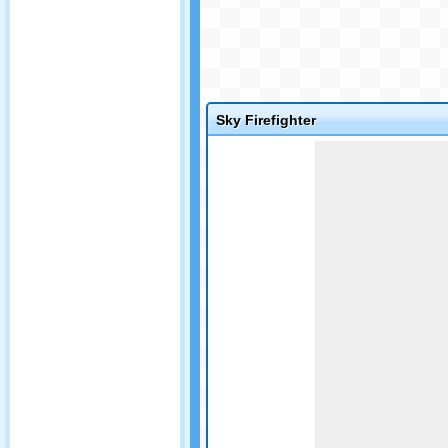
Sky Firefighter
Game not loaded yet.