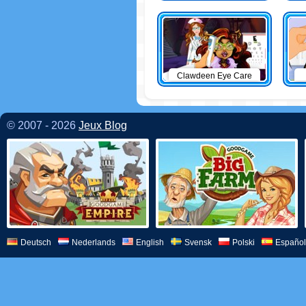
Clawdeen Eye Care
© 2007 - 2026
Jeux Blog
Deutsch
Nederlands
English
Svensk
Polski
Español