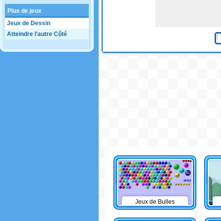
Plus de jeux
Jeux de Dessin
Atteindre l'autre Côté
Jeux de Bulles