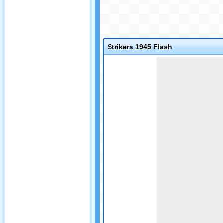
Strikers 1945 Flash
Game not loaded yet.