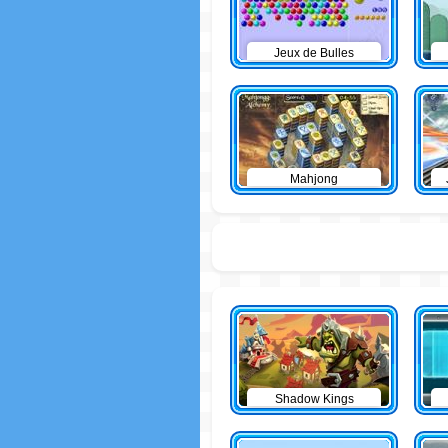
Jeux de Bulles
Mahjong
Shadow Kings