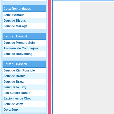
Game not loaded yet.
Jeux Romantiques
Jeux d'Amour
Jeux de Bisous
Jeux de Mariage
Jeux au Hasard
Jeux de Prendre Soin
Animaux de Compagnie
Jeux de Babysitting
Jeux au Hasard
Jeux de Kim Possible
Jeux de Barbie
Jeux de Bratz
Jeux Hello Kitty
Les Supers Nanas
Espionnes de Choc
Jeux de Winx
Dora Jeux