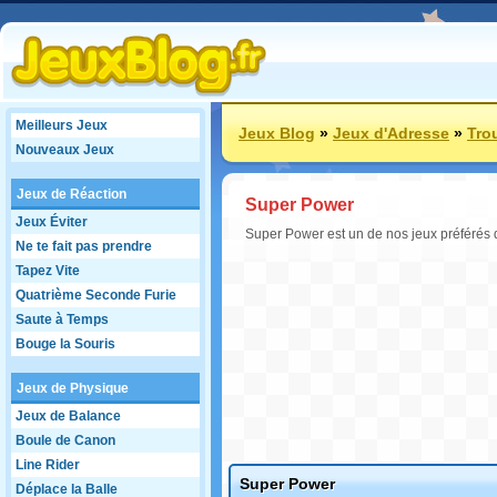
Meilleurs Jeux
Jeux Blog
»
Jeux d'Adresse
»
Tro
Nouveaux Jeux
Jeux de Réaction
Super Power
Jeux Éviter
Super Power est un de nos jeux préférés 
Ne te fait pas prendre
Tapez Vite
Quatrième Seconde Furie
Saute à Temps
Bouge la Souris
Jeux de Physique
Jeux de Balance
Boule de Canon
Line Rider
Super Power
Déplace la Balle