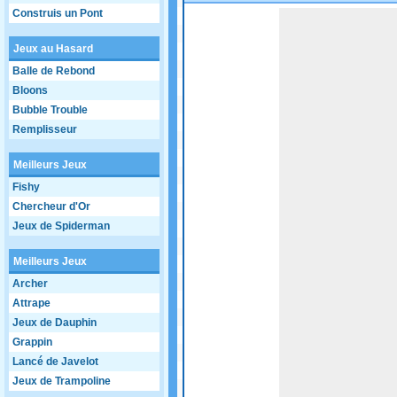
Construis un Pont
Game not loaded yet.
Jeux au Hasard
Balle de Rebond
Bloons
Bubble Trouble
Remplisseur
Meilleurs Jeux
Fishy
Chercheur d'Or
Jeux de Spiderman
Meilleurs Jeux
Archer
Attrape
Jeux de Dauphin
Grappin
Lancé de Javelot
Jeux de Trampoline