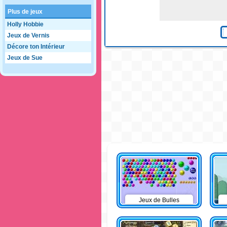
Plus de jeux
Holly Hobbie
Jeux de Vernis
Décore ton Intérieur
Jeux de Sue
Jeux de Bulles