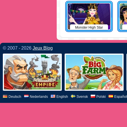
Monster High Star
© 2007 - 2026
Jeux Blog
Deutsch
Nederlands
English
Svensk
Polski
Español