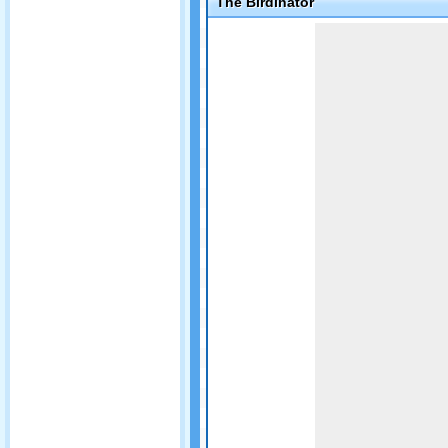
The Birdinator
Game not loaded yet.