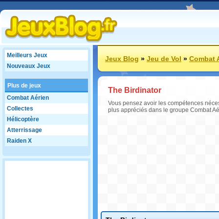
Meilleurs Jeux
Jeux Blog
»
Jeu de Vol
»
Combat 
Nouveaux Jeux
Plus de jeux
The Birdinator
Combat Aérien
Vous pensez avoir les compétences nécessa
Collectes
plus appréciés dans le groupe Combat Aé
Hélicoptère
Atterrissage
Raiden X