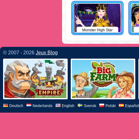
Monster High Star
© 2007 - 2026
Jeux Blog
Deutsch
Nederlands
English
Svensk
Polski
Español