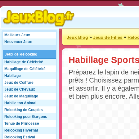
Meilleurs Jeux
Jeux Blog
»
Jeux de Filles
»
Reloo
Nouveaux Jeux
Jeux de Relooking
Habillage Sports
Habillage de Célébrité
Maquillage de Célébrité
Préparez le lapin de ne
Habillage
prêts ! Choisissez par
Jeux de Coiffure
et assortir. Il y a éga
Jeux de Chevaux
et bien plus encore. All
Jeux de Maquillage
Habille ton Animal
Relooking de Couples
Relooking pour Garçons
Tenue de Princesse
Relooking Hivernal
Relooking Estival