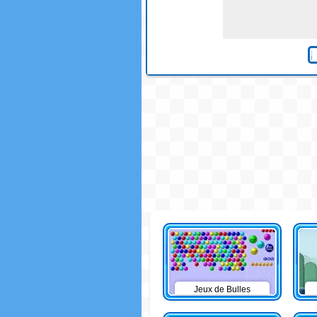
Jeux de Bulles