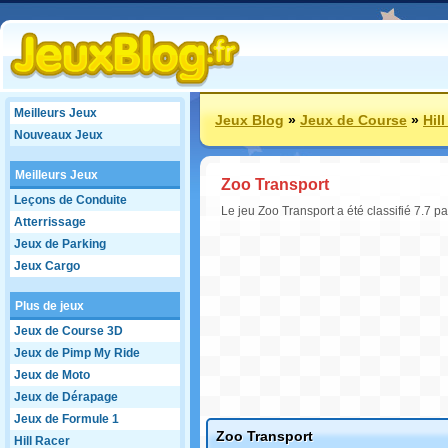
Meilleurs Jeux
Jeux Blog
»
Jeux de Course
»
Hil
Nouveaux Jeux
Meilleurs Jeux
Zoo Transport
Leçons de Conduite
Le jeu Zoo Transport a été classifié 7.7 
Atterrissage
Jeux de Parking
Jeux Cargo
Plus de jeux
Jeux de Course 3D
Jeux de Pimp My Ride
Jeux de Moto
Jeux de Dérapage
Jeux de Formule 1
Zoo Transport
Hill Racer