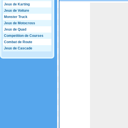
Jeux de Karting
Game not loaded yet.
Jeux de Voiture
Monster Truck
Jeux de Motocross
Jeux de Quad
Competition de Courses
Combat de Route
Jeux de Cascade