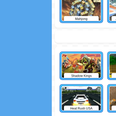
Mahjong
Shadow Kings
Heat Rush USA