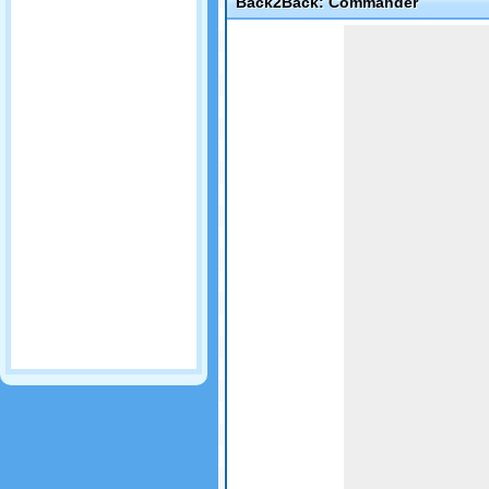
Back2Back: Commander
Game not loaded yet.