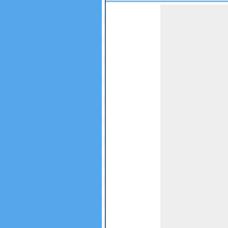
Game not loaded yet.