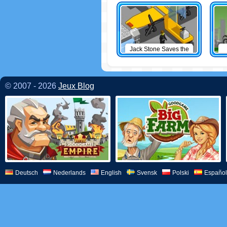
Jack Stone Saves the
Day
© 2007 - 2026
Jeux Blog
Deutsch
Nederlands
English
Svensk
Polski
Español